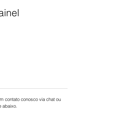
ainel
reço
 em contato conosco via chat ou
 abaixo.